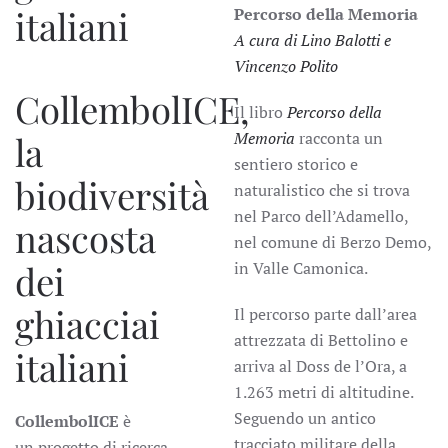
italiani
Percorso della Memoria
A cura di Lino Balotti e
Vincenzo Polito
CollembolICE,
Il libro
Percorso della
la
Memoria
racconta un
sentiero storico e
biodiversità
naturalistico che si trova
nel Parco dell’Adamello,
nascosta
nel comune di Berzo Demo,
dei
in Valle Camonica.
ghiacciai
Il percorso parte dall’area
attrezzata di Bettolino e
italiani
arriva al Doss de l’Ora, a
1.263 metri di altitudine.
Seguendo un antico
CollembolICE
è
tracciato militare della
un progetto di ricerca