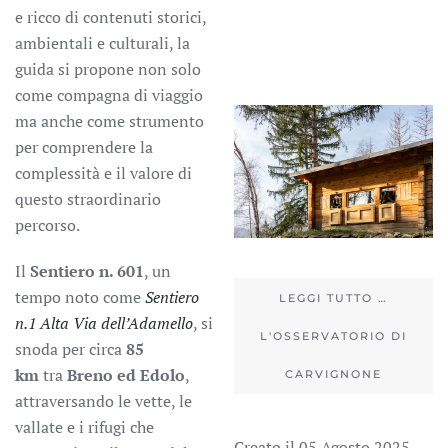
e ricco di contenuti storici,
ambientali e culturali, la
guida si propone non solo
come compagna di viaggio
ma anche come strumento
per comprendere la
complessità e il valore di
questo straordinario
percorso.
Il
Sentiero n. 601
, un
tempo noto come
Sentiero
LEGGI TUTTO …
n.1 Alta Via dell’Adamello
, si
L'OSSERVATORIO DI
snoda per circa
85
km
tra
Breno ed Edolo
,
CARVIGNONE
attraversando le vette, le
vallate e i rifugi che
Creato il
05 Agosto 2025
.