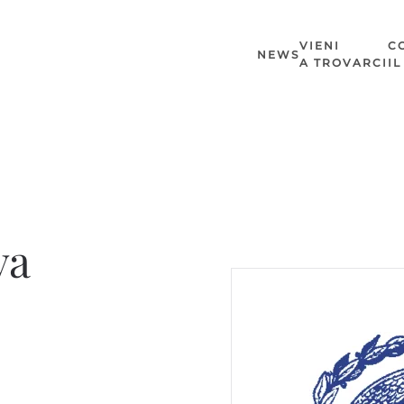
VIENI
C
NEWS
A TROVARCI
I
va