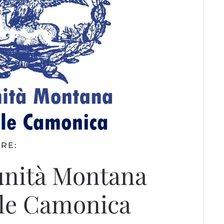
RE:
nità Montana
lle Camonica