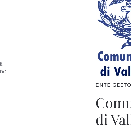
di
NDO
ENTE GESTO
Comu
di Va