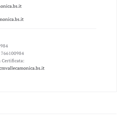
nica.bs.it
onica.bs.it
0984
 01766100984
 Certificata:
cmvallecamonica.bs.it