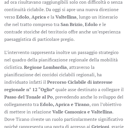
ad ora risultavano raggiungibili solo con difficoltà o senza
continuità ciclabile. Da oggi si apre una nuova direzione
verso
Edolo
,
Aprica
e la
Valtellina
, lungo un itinerario
che nel tratto compreso tra
San Brizio
,
Edolo
e le
contrade storiche del territorio offre anche un’esperienza
paesaggistica di particolare pregio.
L’intervento rappresenta inoltre un passaggio strategico
nel quadro della pianificazione regionale della mobilità
ciclistica.
Regione Lombardia
, attraverso la
pianificazione dei corridoi ciclabili regionali, ha
individuato infatti il
Percorso Ciclabile di interesse
regionale n° 12 “Oglio”
quale asse destinato a collegare il
Passo del Tonale al Po
, prevedendo anche lo sviluppo del
collegamento tra
Edolo, Aprica e Tirano
, con l’obiettivo
di mettere in relazione
Valle Camonica e Valtellina
.
Dove Tirano riveste un ruolo particolarmente significativo
poiché rappresenta una porta di accesso ai
Grigioni
, grazie