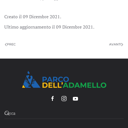
Creato il
09 Dicembre 2021
.
Ultimo aggiornamento il
09 Dicembre 2021
.
PREC
AVANTI